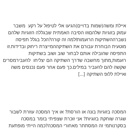
זוגיות במיוט- למה שתיקה
הרסנית לזוגיות?
איילת ומשה(שמות בדויים)הגיעו אלי לטיפול על רקע משבר
עמוק בזוגיות שלהםוזו הסיבה האמתית שבגללה הזוגיות שלהם
נשברההשתיקות הרועמות!למה זה קורה?הכל בגלל תפיסה
מוטעית הבוחרת עבורם את השתיקההמייצרת ריחוק ובדידות.זו
התפיסה שהובילה אותם לבחור שוב ושוב בשתיקות
רועמות,מתוך מחשבה שדרך השתיקה הם יצליחו להעבירמסרים
שקשה להם להעביר במילים.כך פעם אחר פעם נכנסים משה
ואיילת ללופ השתיקה […]
איך המסכה מצילה זוגיות
ויחסים?
המסכה בזוגיות בונה או הורסת? או איך המסכה עוזרת לשבור
שגרה שוחקת בזוגיות? אני זוכרת שצפיתי בזמר במסכה
בסקרנותמי זה המסתתר מאחורי המסכה?כמה הייתי מופתעת