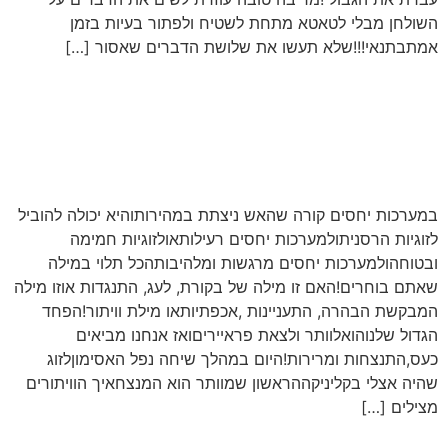
השולחן מבלי לטאטא מתחת לשטיח ולפתור בעיות בזמן
אמתבתנאי!!!שלא תעשו את שלושת הדברים שאסור […]
בזוגיות וביחסים-הראשון שמוותר
הוא המנצח ? מה תפקיד הוויתור
בקשר הזוגי?
במערכות יחסים קורה שהאש ניצתת במהירותוהיא יכולה להוביל
לזוגיות הרסניתולמערכות יחסים רעילותאולזוגיות חמימה
ובטוחהולמערכות יחסים מרגשות ומלהיבותהכל תלוי במילה
שאתם בוחרים!האם זו מילה של בקורת, לעג, התנגדות אוזו מילה
המבקשת הבהרה, התעניינות ,אכפתיותאו מילת וויתור!הפחד
הגדול שלנוהואלוותר ולצאת פראייריםואז אנחנו מביאים
כעס,התנצחות ומרירות!היום במהלך שיחה נפל האסימוןלזוג
שהיה אצלי בקליניקההראשון שמוותר הוא המנצחאיך הוויתורים
מצילים […]