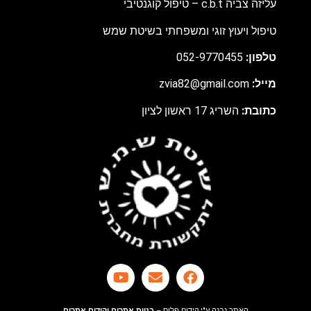
עליזה צביה c.b.t – טיפול קוגנטיבי
טיפול ויעוץ זוגי ומשפחתי בשיטת שמש
טלפון:
052-9770455
מ
ייל:
zvia82@gmail.com
כתובת:
השריג 17 ראשון לציון
האתר נבנה ע"י קידום פלוס –
בניית אתרים
ו
קידום אתרים