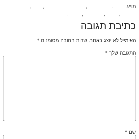
תוייג
אהבה
,
התקפי זעם
,
התקפי חרדה זוגיות
,
זוגיות
,
זוגיות
במשבר
,
חרדה
,
טיפול זוגי
,
יחסים
,
פחד נטישה
כתיבת תגובה
האימייל לא יוצג באתר.
שדות החובה מסומנים
*
התגובה שלך
*
שם
*