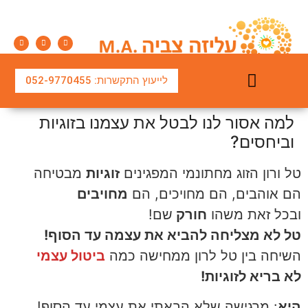
לייעוץ התקשרות: 052-9770455
למה אסור לנו לבטל את עצמנו בזוגיות
טיפול משפחתי והורי
טיפול בחרדות ובמצבי משבר
הרצאות וסדנאות
טיפול זוגי בשיטת שמש
וביחסים?
טל ורון הזוג מחתונמי המפגינים
זוגיות
מבטיחה
הם אוהבים, הם מחויכים, הם
מחויבים
ובכל זאת משהו
חורק
שם!
טל לא מצליחה להביא את עצמה עד הסוף!
השיחה בין טל לרון ממחישה כמה
ביטול עצמי
לא בריא לזוגיות!
היא
: מרגישה שלא הבאתי את עצמי עד הסוף!