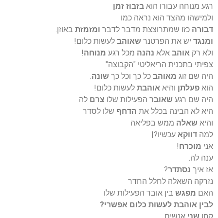
רגע מנוחה עבורו הוא
בזבוז זמן
ולמישהו מהצד הוא נראה כמו
דבורה
כזו שמתרוצצת מדבר לדבר
ומזמזת
באוזן.
ומנגד
יש את הפרטנר
שאוהב
לעשות כלום!
ולא רק
אוהב
אלא
נהנה
מכל רגע
מנוחה
!
צפיתי בתכנית הריאליטי "הקבוצה"
היה שם זוג
מאוהב
כל כך וכל כך
שונה
.
הוא
פעלתן
והיא
אוהבת
לעשות כלום!
היה שם רגע
שאובר
הפעילות שלו
צרם
לה
היא לא הבינה בכלל את
הדחף
שלו לסדר
והיא
שאלה
ממש בפליאה
למה
דווקא
עכשיו?|
אני
מוכרח
!
ענה לה.
אז איך
נסתדר
?
נזרקה השאלה לחלל החדר
האם
מפגש
בין אובר הפעילות שלו
לבין אוהבת לעשות כלום אפשרי?
קחו
שני
אנשים