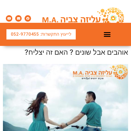
לייעוץ התקשרות: 052-9770455
אוהבים אבל שונים ? האם זה יצליח?
טיפול משפחתי והורי
טיפול בחרדות ובמצבי משבר
הרצאות וסדנאות
טיפול זוגי בשיטת שמש