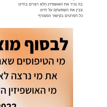
בה נכיר את האושפיזין הלא רצויים בחיינו
ונבין את השפעתם על חיינו
כל הפרטים בקישור המצורף
wkwt-l-hwspyzyn-hrzwyym-bswkt-hzwgywt-slnw