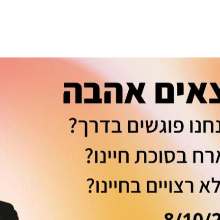
//www.zooga.co.il/event-details/lyzh-zbyh-bhrzh-lqrt-s