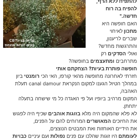
להתפיח ללא הרף,
להפיח בה רוח
חדשה."
האם חופשה היא
מתכון
לאיחוי
שברים לריענון,
והתרגשות מחדש?
ואולי
הסדקים
רק
מתרחבים
ומתעצמים
בחופשה?
חופשה פותרת בעיות? הצחקתם אותי
חזרתי לאחרונה מחופשה מהאי קורפו, האי הכי
רומנטי
ביון
במהלך הטיול הגענו למקום הנקראת canal damour תעלת
האהבה,
המקום מרהיב ביופיו ועל פי האגדה כל מי שישחה בתעלה
יתחתן.
לא פלא שהמקום היה מלא
בזוגות אוהבים
שכיף היה לפגוש
את החיוכים
המאושרים
המרוחים להם על הפנים,
את הידיים האוחזות ואת המבטים הנוצצים,
לעומתם
היו זוגות שהלכו עם פנים
נפולות
ועם עיניים
כבויות