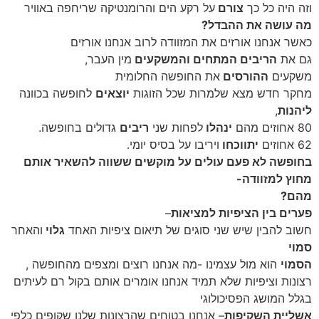
וזה היה כל כך
צורם
על רקע הים והרומנטיקה שריחפה באוויר
מה עושה את ההבדל?
כאשר אנחנו אורזים את המזוודה לרוב אנחנו אורזים
גם את
הריבים המתחים והמשקעים
מין העבר,
משקעים
ההורסים
את החופשה החלומית
מחקר חדש מצא שלמרות שכל הזוגות
יוצאים
לחופשה בכוונה
ליהנות
,
80 אחוזים מהם
ינהלו
לפחות שני
ריבים
גדולים בחופשה.
62 אחוזים
יתווכחו
ויריבו על בסיס יומי.
בחופשה לא פעם עולים על מוקשים ששווה להשאיר אותם
מחוץ למזוודה-
מהם?
פערים בין הציפיות למציאות
–
חשוב להבין שיש שני סוגים של תיאום ציפיות האחד
גלוי
והאחר
סמוי
הסמוי
הוא מול עצמינו -מה אנחנו רוצים ומצפים מהחופשה ,
רצונות וציפיות שלא תמיד אנחנו אומרים אותם בקול רם לעיתים
בגלל המושג הפסיכולוגי
אשליית השקיפות
– אנחנו בטוחים שהרצונות שלנו שקופים כלפי