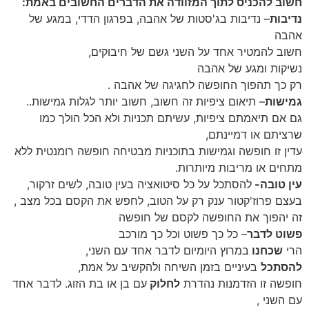
חשוב להכניס לתוך המזוודה את הדברים החשובים באמת:
נדיבות
– נדיבות בג'סטות של אהבה, בפרגון הדדי, במגע של
אהבה
חשוב להמטיר אחד על השני גשם של חיבוקים,
נשיקות ומגע של אהבה
רק כך תהפוך החופשה לחגיגה של אהבה .
גמישות
– תיאום ציפיות זה חשוב, חשוב יותר לגלות גמישות..
גם אם תיאמתם ציפיות, עשיתם תכניות ולא הכל הולך כמו
שרציתם או דמיינתם,
עדין זו חופשה וגמישות בתוכניות מבטיחה חופשה רומנטית ללא
מתחים או מריבות מיותרות.
עין טובה-
להסתכל על כל סיטואציה בעין טובה, לשים זרקור,
בעצם פרוז'קטור ענק רק על הטוב, לחפש את הקסם בכל מצב ,
זה יהפוך את החופשה לקסם של חופשה
פשוט לדבר
– כל כך פשוט וכל כך מורכב
הרי
שכחנו
במרוץ היומיום לדבר אחד עם השני,
להסתכל
בעיניים בזמן השיחה ולהקשיב על אמת,
חופשה זו הזדמנות נהדרת
לחלוק
עם בן או בת הזוג. לדבר אחד
עם השני ,