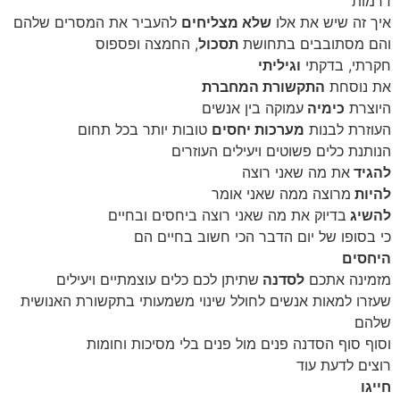
דרמות
איך זה שיש את אלו
שלא מצליחים
להעביר את המסרים שלהם
והם מסתובבים בתחושת
תסכול
, החמצה ופספוס
חקרתי, בדקתי
וגיליתי
את נוסחת
התקשורת המחברת
היוצרת
כימיה
עמוקה בין אנשים
העוזרת לבנות
מערכות יחסים
טובות יותר בכל תחום
הנותנת כלים פשוטים ויעילים העוזרים
להגיד
את מה שאני רוצה
להיות
מרוצה ממה שאני אומר
להשיג
בדיוק את מה שאני רוצה ביחסים ובחיים
כי בסופו של יום הדבר הכי חשוב בחיים הם
היחסים
מזמינה אתכם
לסדנה
שתיתן לכם כלים עוצמתיים ויעילים
שעזרו למאות אנשים לחולל שינוי משמעותי בתקשורת האנושית
שלהם
וסוף סוף הסדנה פנים מול פנים בלי מסיכות וחומות
רוצים לדעת עוד
חייגו