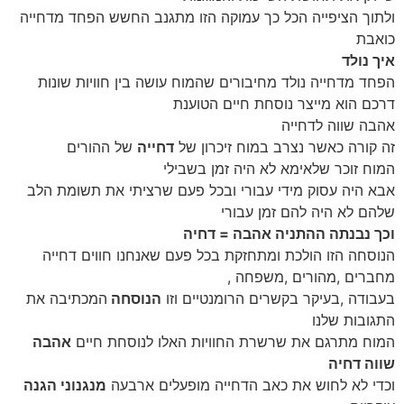
ולתוך הציפייה הכל כך עמוקה הזו מתגנב החשש הפחד מדחייה
כואבת
איך נולד
הפחד מדחייה?
הפחד מדחייה נולד מחיבורים שהמוח עושה בין חוויות שונות
דרכם הוא מייצר נוסחת חיים הטוענת
אהבה שווה לדחייה
זה קורה כאשר נצרב במוח זיכרון של
דחייה
של ההורים
המוח זוכר שלאימא לא היה זמן בשבילי
אבא היה עסוק מידי עבורי ובכל פעם שרציתי את תשומת הלב
שלהם לא היה להם זמן עבורי
וכך נבנתה ההתניה אהבה = דחיה
הנוסחה הזו הולכת ומתחזקת בכל פעם שאנחנו חווים דחייה
מחברים ,מהורים ,משפחה ,
בעבודה ,בעיקר בקשרים הרומנטיים וזו
הנוסחה
המכתיבה את
התגובות שלנו
המוח מתרגם את שרשרת החוויות האלו לנוסחת חיים
אהבה
שווה דחיה
וכדי לא לחוש את כאב הדחייה מופעלים ארבעה
מנגנוני הגנה