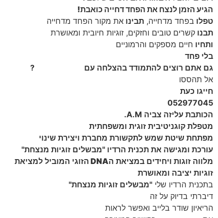
הגיע הזמן לנצח את הפחד דחייה כואבת!
טפלו
בפחד מדחייה,
תבינו
את מקור הפחד מדחייה
תבנו
קשרים טובים וחזקים, זוגיות חיובית ומאושרת
ותחיו
חיים מספקים והרמוניים
בלי פחד
גם אתם רוצים להתמודד בהצלחה עם
הפחד מדחייה
?
אל תהססו
חייגו כעת
052977045
הכותבת עליזה צביה A.M.
מטפלת קוגניטיבית זוגית ומשפחתית
מפתחת שיטת שמש לתקשורת מחברת ויצירת שינוי
עורכת ומגישה את תכנית הרדיו "מבשלים זוגיות מנצחת"
מלווה זוגות ויחידים במציאת
הDNA הזוגי
המוביל למציאת
זוגיות יציבה ומאושרת
בתכנית הרדיו שלי
"מבשלים זוגיות מנצחת"
דיברתי בדיוק על זה
הריאיון שודר בלייב ואפשר לראות