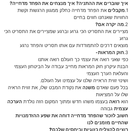
איך שוברים את ההתניה? איך מנצחים את הפחד מדחייה?
1.
מקבלים
את הפחד מדחייה כחלק ממגוון הרגשות וקשת
החוויות שאנחנו חווים בחיים
2.
מה יקרה אם?
מציירים את התסריט הכי גרוע וברגע שמציירים את התסריט הכי
גרוע
מוצאים דרכים להתמודדות עם אותו תסריט והפחד נרגע
3.
חוק המראות-
כפי שאני רואה את עצמי כך העולם רואה אותנו
הבנת עיקרון חוק המראות מחייב עבודה על הביטחון העצמי
והעלאת הערך העצמי
ושינוי זווית הראייה שלנו על עצמינו ועל העולם.
בכל פעם שאדם
משנה
את נקודת המבט שלו, את זווית הראיה
שלו על המציאות
הוא
רואה
בעצמו משהו חדש ומתוך המקום הזה נולדת
הערכה
עצמית
גבוהה
חשוב לזכור שהפחד מדחייה דוחה את שפע ההזדמנויות
שהחיים מזמנים לנו
רוצים להצליח בזוגיות וביחסים שלכם?