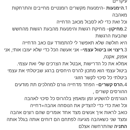
עיקריים
1.
הימנעות
-הימנעות מקשרים רומנטיים מחייבים והתרחקות
מאהבה
וכל זאת כדי לא לסבול מכאב הדחייה
2.
מחיקון
– מחיקת רגשות והימנעות מהבעת רגשות מהחשש
שהבעת הרגשות
היא חולשה שלא תאפשר לי להתמודד עם כאב הדחייה
3.
ריצוי או ביטול עצמי
– אני אעשה הכל כדי שלא יעזבו אותי, אני
אפנק, אקנה,
אמלא את כל הדרישות ,אבטל את הצרכים שלי ואת עצמי.
ביטול עצמי הוא מתכון להרס היחסים ברגע שביטלתי את עצמי
ביטלתי כל סיכוי לקשר הזוגי
4
.הרס קשרים
– הפחד מדחייה גורם למהלכים תת מודעים
ההורסים קשרים ,
הגורמים להשקיע זמן ומאמץ בלהרוס כל סיכוי לאהבה
וכל זאת כדי כדי להצדיק את הנוסחה אהבה=דחייה
כואב לראות איך אנשים מצד אחד אומרים שהם רוצים אהבה
ומצד שני כשאהבה מגיעה לפתחם הם דוחים אותה בגלל אותה
התניה
שהתרחשה אצלם