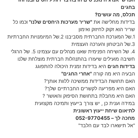
בחגים
תכלס, מה עושים?
בדידות מחלישה את
"שריר מערכות היחסים שלנו"
וכמו כל
שריר הוא זקוק לחיזוק ואימון
1.של המערכת החברתית מסביבנו 2.של המיומנויות החברתיות
3.של הביטחון והערכה העצמית
4. של השיחה הפנימית שאנו מנהלים עם עצמינו 5. של הרגלי
חשיבה מועילים שיעזרו בהתנהלות חברתית מוצלחת שלנו
בדידות חגים
היא בדידות זמנית היכולה להתפוגג
הבעיה היא מה קורה
"אחרי החגים"
האם תחושת הבדידות ממשיכה ללוות אותך?
האם היא מפריעה לקשרים החברתיים שלך?
האם היא מחבלת בתחושת הסיפוק והאושר ?
במידה וענית כן , יש צורך בייעוץ ותמיכה מקצועית
לתיאום שיחת ייעוץ ראשונית
מחכה לך – 052-9770455
"אל תישארו לבד עם הלבד"
#עליזהצביה_פסיכותרפיה זוגית ומשפחתית מנצחת