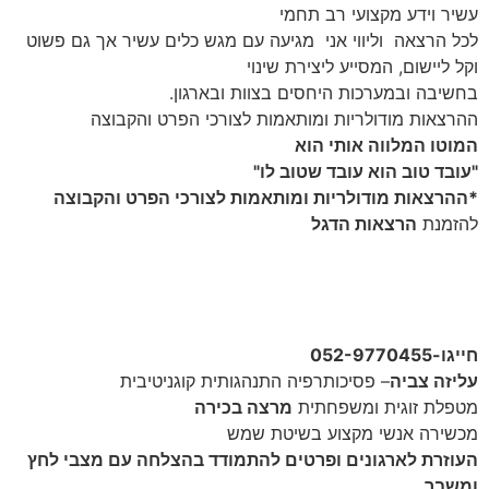
עשיר וידע מקצועי רב תחמי
לכל הרצאה וליווי אני מגיעה עם מגש כלים עשיר אך גם פשוט
וקל ליישום, המסייע ליצירת שינוי
בחשיבה ובמערכות היחסים בצוות ובארגון.
ההרצאות מודולריות ומותאמות לצורכי הפרט והקבוצה
המוטו המלווה אותי הוא
"עובד טוב הוא עובד שטוב לו"
*ההרצאות מודולריות ומותאמות לצורכי הפרט והקבוצה
להזמנת
הרצאות הדגל
מי כאן הבוס?
להוציא את הקוצים מהיחסים צוות ובארגון?
איך מתמודדים עם "הברבור השחור" המאיים על החוסן האיש
והארגוני?
חייגו-052-9770455
עליזה צביה
– פסיכותרפיה התנהגותית קוגניטיבית
מטפלת זוגית ומשפחתית
מרצה בכירה
מכשירה אנשי מקצוע בשיטת שמש
העוזרת לארגונים ופרטים להתמודד בהצלחה עם מצבי לחץ
ומשבר