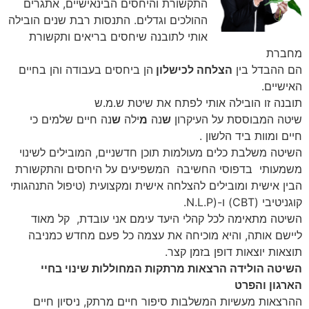
התקשורת והיחסים הבינאישיים, אתגרים
ההולכים וגדלים. התנסות רבת שנים הובילה
אותי לתובנה שיחסים בריאים ותקשורת
מחברת
הם ההבדל בין
הצלחה לכישלון
הן ביחסים בעבודה והן בחיים
האישיים.
תובנה זו הובילה אותי לפתח את שיטת ש.מ.ש
שיטה המבוססת על העיקרון
ש
נה
מ
ילה
ש
נה חיים שלמים כי
חיים ומוות ביד הלשון .
השיטה משלבת כלים מעולמות תוכן חדשניים, המובילים לשינוי
משמעותי בדפוסי החשיבה המשפיעים על היחסים והתקשורת
הבין אישית ומובילים להצלחה אישית ומקצועית (טיפול התנהגותי
קוגניטיבי (CBT) ו-(N.L.P.
השיטה מתאימה לכל קהלי היעד עימם אני עובדת, קל מאוד
ליישם אותה, והיא מוכיחה את עצמה כל פעם מחדש כמניבה
תוצאות יוצאות דופן בזמן קצר.
השיטה הולידה הרצאות מרתקות המחוללות שינוי בחיי
הארגון והפרט
ההרצאות מעשיות המשלבות סיפור חיים מרתק, ניסיון חיים