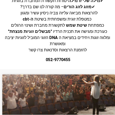
✔
מילה שלי זו מילה
-סודות תקשורת המחברת בזוגיות
✔
מזוג לזוג הורים
– מה קורה לנו שם בדרך?
להרצאות מביאה עליזה צביה ניסיון עשיר ומגוון
כמטפלת זוגית ומשפחתית בשיטת
ה-cbt
כמפתחת
שיטת שמש
לתקשורת מחברת ושינוי הרגלים
כעורכת ומגישה את תכנית הרדיו
"מבשלים זוגיות מנצחת"
ומלווה זוגות ויחידים במציאת ה
DNA
הזוגי המוביל לזוגיות יציבה
ומאושרת
להזמנת הרצאות וסדנאות צרו קשר
052-9770455