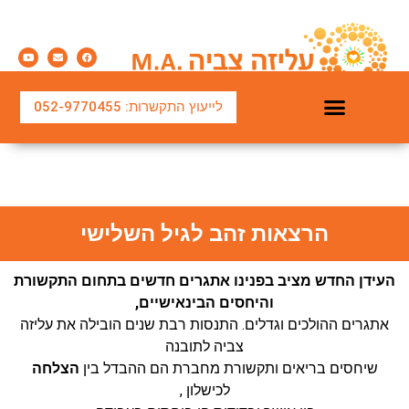
לייעוץ התקשרות: 052-9770455
טיפול משפחתי והורי
טיפול בחרדות ובמצבי משבר
הרצאות וסדנאות
טיפול זוגי בשיטת שמש
הרצאות זהב לגיל השלישי
העידן החדש מציב בפנינו אתגרים חדשים בתחום התקשורת
והיחסים הבינאישיים,
אתגרים ההולכים וגדלים. התנסות רבת שנים הובילה את עליזה
צביה לתובנה
שיחסים בריאים ותקשורת מחברת הם ההבדל בין
הצלחה
לכישלון ,