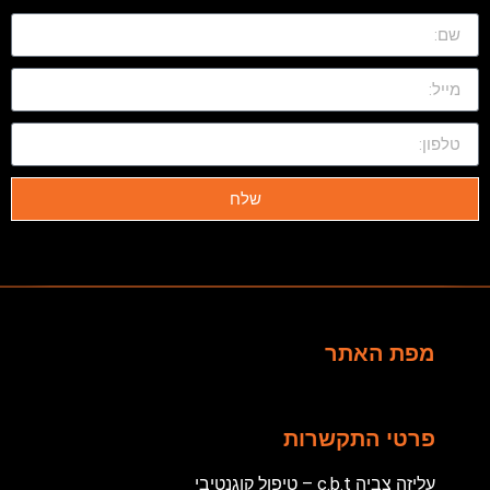
שלח
מפת האתר
פרטי התקשרות
עליזה צביה c.b.t – טיפול קוגנטיבי